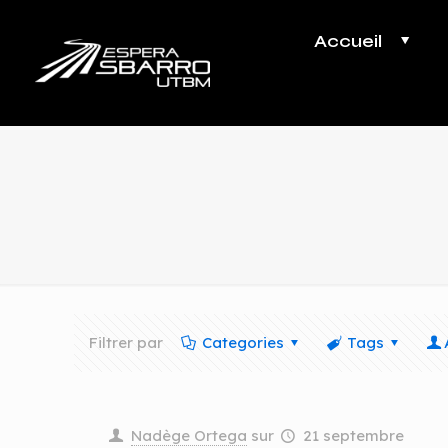
Accueil
Filtrer par
Categories
Tags
Nadège Ortega
sur
21 septembre