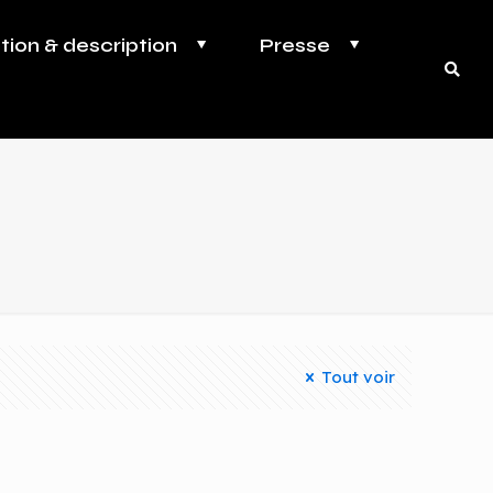
ption & description
Presse
Tout voir