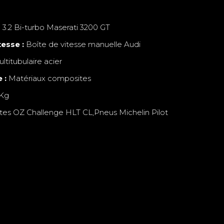
3.2 Bi-turbo Maserati 3200 GT
tesse :
Boîte de vitesse manuelle Audi
ltitubulaire acier
 :
Matériaux composites
Kg
tes OZ Challenge HLT CL,Pneus Michelin Pilot