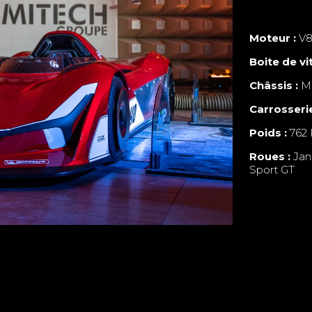
Moteur :
V8 
Boite de vi
Châssis :
Mu
Carrosserie
Poids :
762 
Roues :
Jan
Sport GT